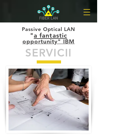
Passive Optical LAN
"
a fantastic
opportunity" IBM
SERVICII