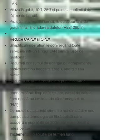
LAN.
Viteze Gigabit, 10G, 25G și potențial nelimitat de
lățime de bandă.
Protejați informațiile sensibile cu securitate de
grad militar și criptarea datelor (AES128biti).
Reduce CAPEX si OPEX
Simplificați operațiunile convergând toate
serviciile într-un singur LAN central ușor de
gestionat.
Reduceți consumul de energie cu echipamente
pasive care nu necesită spațiu, energie sau
răcire.
Reduceți costurile de cablare prin înlocuirea
cablurilor voluminoase de cupru cu o fibră optică,
economisând: timp de instalare, canal de cablu,
fibra optică nu emite unde elecromagnetice
(EMI).
Conectați cu ușurință site-urile noi din clădire sau
campus cu tehnologia pe fibră optică care
acoperă o suprafață de 200x mai mare decât o
rețea pe cupru (20 km distanță).
Implementați o soluție pe termen lung