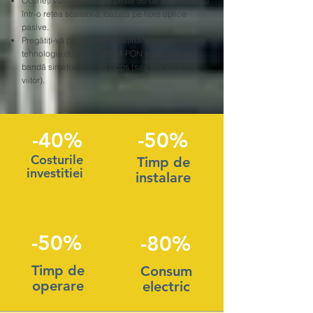
Obțineți valoare timp de peste 50 de ani investind
într-o rețea scalabilă, bazată pe fibre optice
pasive.
Pregătiți-vă pentru viitor, susținând migrația către
tehnologie de viitor TWDM-PON și lățimea de
bandă simetrică de 40 Gbps (sau mai mult în
viitor).
-40%
-50%
Costurile
Timp de
investitiei
instalare
-50%
-80%
Timp de
Consum
operare
electric