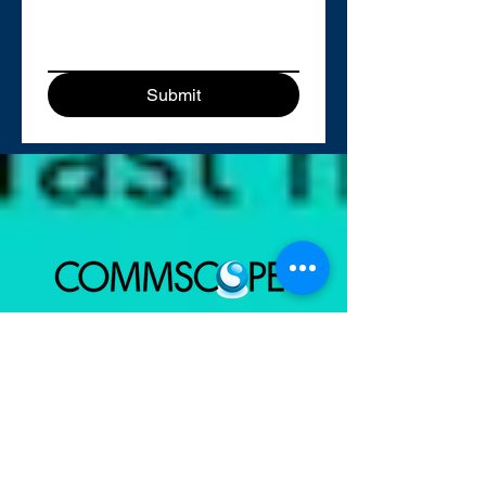
Submit
COMMSCOPE
PON Splitters | Enclosure | FiberGuide® Fiber
Management System