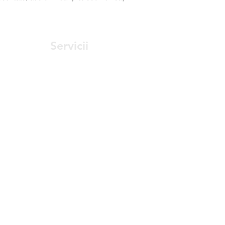
Servicii
Planificarea preconstrucției
Modelare arhitecturală
Administrare rețea