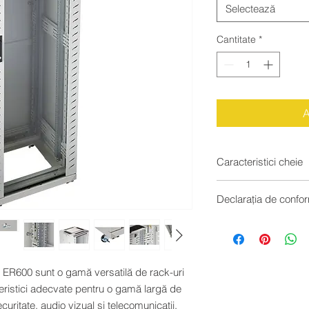
Selectează
Cantitate
*
A
Caracteristici cheie
Număr de unități r
Declarația de confo
Model: Rack de 
Lățime: 600 mm
https://excel-networ
Adâncime: 800 
4268-GSBN-GW-FP
Capacitate de în
Culoare: Gri
 ER600 sunt o gamă versatilă de rack-uri
eristici adecvate pentru o gamă largă de
ecuritate, audio vizual și telecomunicații.