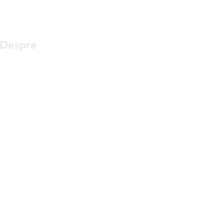
Despre
a lua legatura
Videoclipuri
Istorie
Proiecte