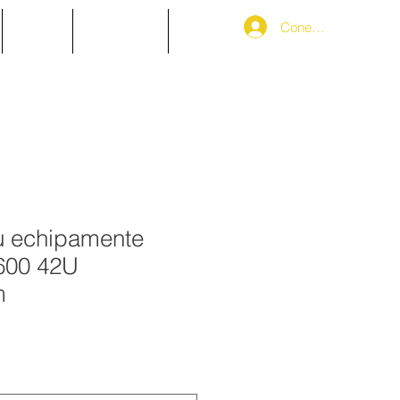
Conectează-te
SHOP
CONTACT
Blog
u echipamente
600 42U
m