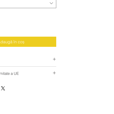
daugă în coș
ack (ru): 24, 29, 33, 42, 47
rmitate a UE
comunicare
king.com/catalogue/product/542-
mm
cărcare 600 kg