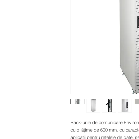
Rack-urile de comunicare Environ
cu o lățime de 600 mm, cu caract
aplicații pentru rețelele de date, s