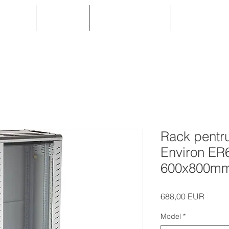
ODUSE
SERVICII
PARTNER AREA
PROIECTE
Rack pentr
Environ ER
600x800m
Preț
688,00 EUR
Model
*