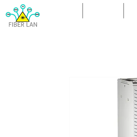
ACASA
BROADCAST
PR