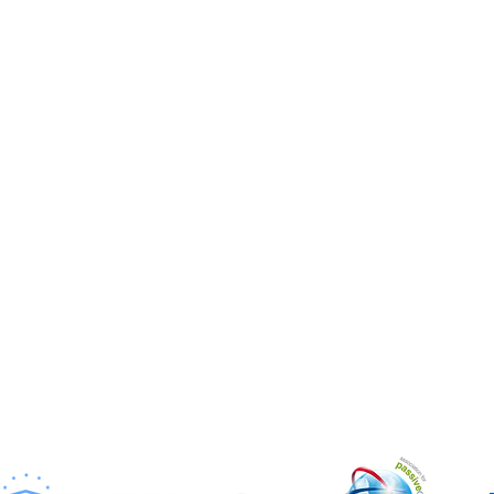
Kabelabmessung
inal
Architekturmodellierung
Kabelgewicht kg/k
Netzwerk Management
Mindest. Biegeradi
mm
se
Dämpfung dB/km
Kurze Spannung N
Kurzer Druck N/1
Betriebstemperatu