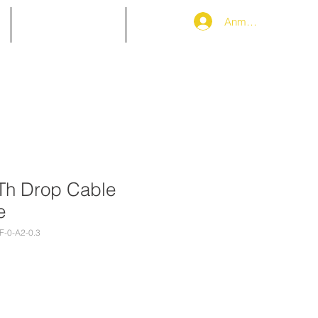
Anmelden
Partnerbereich
More
TTh Drop Cable
e
F-0-A2-0.3