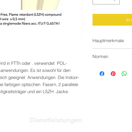
In
Hauptmerkmale
Artikel
Normen
rd in FTTh oder . verwendet POL-
Kabelart
EN 50173-X, ICEA-69
anwendungen. Es ist sowohl für den
(einschließlich 10 Gi
reich geeignet Anwendungen. Die Indoor-
Kabelspezifikatio
Wasserblockierende
i farbigen optischen Fasern, 2 parallele
IEC 60304 Telcordia-
stigkeitsträger und ein LSZH Jacke.
Faserfarbe
Fasertyp
Mantelfarbe
Dienstleistungen
Mantelmaterial
Vorkonstruktionsplanung