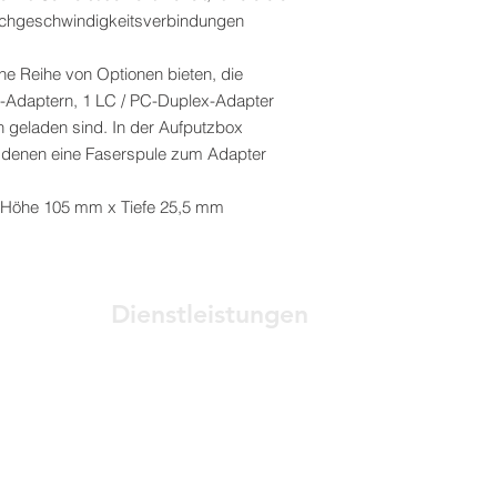
Hochgeschwindigkeitsverbindungen
eine Reihe von Optionen bieten, die
-Adaptern, 1 LC / PC-Duplex-Adapter
 geladen sind. In der Aufputzbox
t denen eine Faserspule zum Adapter
 Höhe 105 mm x Tiefe 25,5 mm
Dienstleistungen
Vorkonstruktionsplanung
inal
Architekturmodellierung
Netzwerk Management