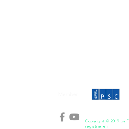
Racks, Konnektivität und Gehäu
EDFA & WDM-System
Software benutzerfreundlich
Member
Copyright © 2019 by F
registrieren