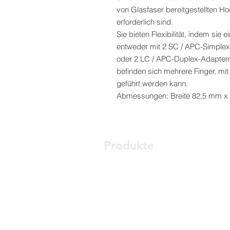
von Glasfaser bereitgestellten 
erforderlich sind.
Sie bieten Flexibilität, indem sie 
entweder mit 2 SC / APC-Simplex
oder 2 LC / APC-Duplex-Adaptern
befinden sich mehrere Finger, mi
geführt werden kann.
Abmessungen: Breite 82,5 mm x
Produkte
Optischer Zugangsknoten
ONT - Optisches Netzwerkterm
PABX - Kommunikationssystem