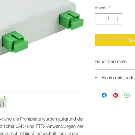
Anzahl
*
In
Hauptmerkmale
Aufputzdose und 
EU-Konformitätserk
Erhältlich in LC 
Simplex
https://documents.e
Einfache Installat
422
Zur Verwendung i
Wohnimmobilienma
Glasfaseranwen
25 Jahre Systemg
 und die Frontplatte wurden aufgrund der
ptischer LAN- und FTTx-Anwendungen wie
 zu Schreibtisch entwickelt, für die die