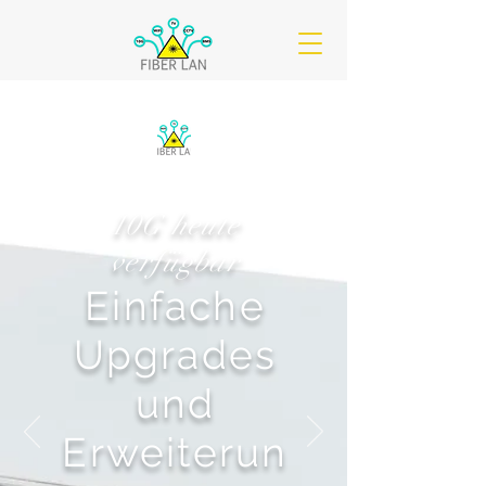
10G heute
verfügbar
Einfache
Upgrades
und
Erweiterun