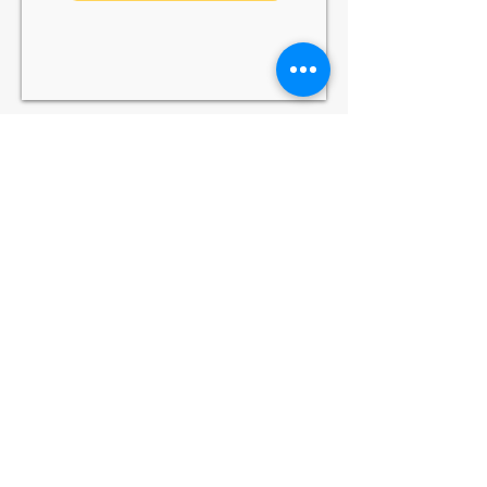
Termékek
Optikai hozzáférési csomópont
ONT - Optikai hálózati terminál
PABX - kommunikációs rendszer
Állványok, összekapcsolhatóság és
házak
Szoftver felhasználóbarát
Szolgáltatások
Előépítés megtervezése
Építészeti modellezés