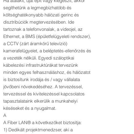
Ha átalakít, újat épít vagy kiegészít, akkor
segíthetünk a legmegbízhatóbb és
költséghatékonyabb hálózati gerinc és
disztribúciók megtervezésében. Ide
tartoznak a telefonvonalak, a videojel, az
Ethernet, a BMS (épületfelügyeleti rendszer),
a CCTV (zárt áramkörű televízió)
kamerafelügyelet, a beléptetés-ellenőrzés és
a vezeték nélküli. Egyedi száloptikai
kábelezési infrastruktúrákat tervezünk
minden egyes felhasználáshoz, és hálózatot
is biztosítunk irodája és / vagy vállalata
jövőbeni növekedéséhez. A tervezéssel,
tervezéssel és kivitelezéssel kapcsolatos
tapasztalataink elkerülik a munkahelyi
késéseket és a nyugalmat.
A
A Fiber LAN® a következőket biztosítja:
1) Dedikált projektmenedzser, aki a