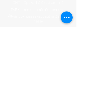
ONT - Optikai hálózati terminál
PABX - kommunikációs rendszer
Állványok, összekapcsolhatóság és
házak
Szoftver felhasználóbarát
Szolgáltatások
Előépítés megtervezése
Építészeti modellezés
Hálózat menedzsment
EDFA és WDM rendszer
Ról ről