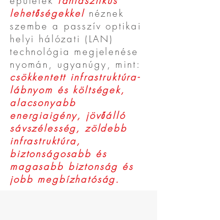
épületek
fantasztikus
lehetőségekkel
néznek
szembe a passzív optikai
helyi hálózati (LAN)
technológia megjelenése
nyomán, ugyanúgy, mint:
csökkentett infrastruktúra-
lábnyom és költségek,
alacsonyabb
energiaigény, jövőálló
sávszélesség, zöldebb
infrastruktúra,
biztonságosabb és
magasabb biztonság és
jobb megbízhatóság.