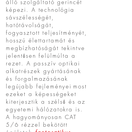
álló szolgáltató gerincét
képezi. A technológia
sávszélességét,
hatótávolságát,
fogyasztott teljesítményét,
hosszú élettartamát és
megbízhatóságát tekintve
jelentősen felülmúlta a
rezet. A passzív optikai
alkatrészek gyártásának
és forgalmazásának
legújabb fejleményei
most
ezeket a képességeket
kiterjesztik a szélső és az
egyetemi hálózatokra is.
A hagyományosan CAT
5/6 rézzel bekötött