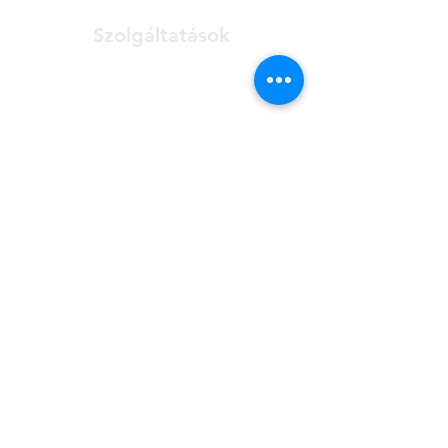
socket (requires separate
module)
Szolgáltatások
12G/6G/3G-SDI input and output
Blackmagic Bidirectional Optical
Előépítés megtervezése
Fibre 12G Mini Converter has a 10-
Építészeti modellezés
bit rate that can ensure long fibre
Hálózat menedzsment
runs for your studio equipment.
EDFA és WDM rendszer
Ról ről
Kapcsolatba
Történelem
Videók
lépni
Member